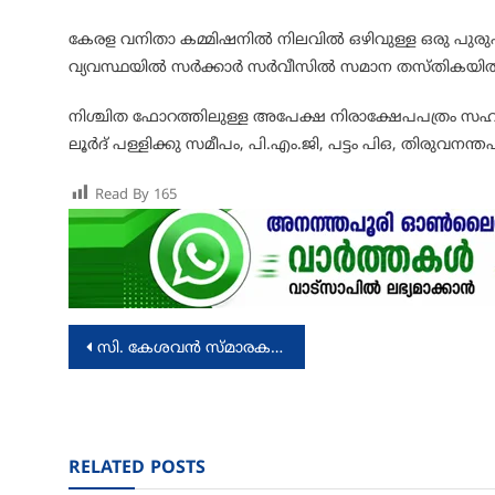
കേരള വനിതാ കമ്മിഷനില്‍ നിലവില്‍ ഒഴിവുള്ള ഒരു പുരു
വ്യവസ്ഥയില്‍ സര്‍ക്കാര്‍ സര്‍വീസില്‍ സമാന തസ്തികയി
നിശ്ചിത ഫോറത്തിലുള്ള അപേക്ഷ നിരാക്ഷേപപത്രം സഹിതം
ലൂര്‍ദ് പള്ളിക്കു സമീപം, പി.എം.ജി, പട്ടം പിഒ, തിരുവനന്
Read By
165
Post
സി. കേശവൻ സ്മാരക അവാർഡ് കർദ്ദിനാൾ മാർ ബസേലിയോസ് ക്ലിമീസ് കാതോലിക്കാബാവയ്ക്ക് സമ്മാനിച്ചു
navigation
RELATED POSTS