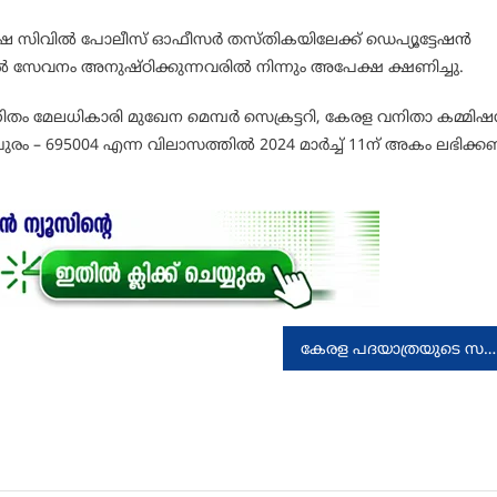
ഷ സിവില്‍ പോലീസ് ഓഫീസര്‍ തസ്തികയിലേക്ക് ഡെപ്യൂട്ടേഷന്‍
ല്‍ സേവനം അനുഷ്ഠിക്കുന്നവരില്‍ നിന്നും അപേക്ഷ ക്ഷണിച്ചു.
 മേലധികാരി മുഖേന മെമ്പര്‍ സെക്രട്ടറി, കേരള വനിതാ കമ്മിഷന
തപുരം – 695004 എന്ന വിലാസത്തില്‍ 2024 മാര്‍ച്ച് 11ന് അകം ലഭിക്ക
കേരള പദയാത്രയുടെ സമാപന സമ്മേളനം പ്രധാനമന്ത്രി നരേന്ദ്രമോദി ഉദ്ഘാടനം ചെയ്തു