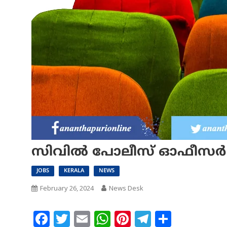
സിവില്‍ പോലീസ് ഓഫീസര്‍ ഡ
JOBS
KERALA
NEWS
February 26, 2024
News Desk
Facebook
Twitter
Email
WhatsApp
Pinterest
Telegram
Share