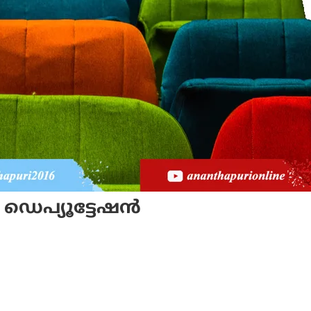
െപ്യൂട്ടേഷന്‍