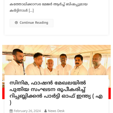
കത്തോലിക്കാസഭ മേജർ ആർച്ച് ബിഷപ്പുമായ
കർദ്ദിനാൾ […]
Continue Reading
സിനിമ, ഫാഷൻ മേഖലയിൽ
പുതിയ സംഘടന രൂപീകരിച്ച്
റിപ്പബ്ലിക്കൻ പാർട്ടി ഓഫ് ഇന്ത്യ ( എ
)
February 26, 2024
News Desk