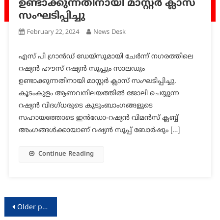
ഉണ്ടാക്കുന്നതിനായി മാസ്റ്റർ ക്ലാസ്
സംഘടിപ്പിച്ചു
February 22, 2024
News Desk
എസ് പി ഗ്രാൻഡ് ഡേയ്‌സുമായി ചേർന്ന് നഗരത്തിലെ
റഷ്യൻ ഹൗസ് റഷ്യൻ സൂപ്പും സാലഡും
ഉണ്ടാക്കുന്നതിനായി മാസ്റ്റർ ക്ലാസ് സംഘടിപ്പിച്ചു.
കൂടംകുളം ആണവനിലയത്തിൽ ജോലി ചെയ്യുന്ന
റഷ്യൻ വിദഗ്ധരുടെ കുടുംബാംഗങ്ങളുടെ
സഹായത്തോടെ ഇൻഡോ-റഷ്യൻ വിമൻസ് ക്ലബ്ബ്
അംഗങ്ങൾക്കായാണ് റഷ്യൻ സൂപ്പ് ബോർഷും […]
Continue Reading
Posts
Older posts