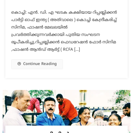
കൊച്ചി: എൻ. ഡി. എ ഘടക കക്ഷിയായ റിപ്പബ്ലിക്കൻ
പാർട്ടി ഓഫ് ഇന്ത്യ ( അത്‌വാലെ ) കൊച്ചി കേന്ദ്രീകരിച്ച്
സിനിമ, ഫാഷൻ മേഖലയിൽ
പ്രവർത്തിക്കുന്നവർക്കായി പുതിയ സംഘടന
രൂപീകരിച്ചു.റിപ്പബ്ലിക്കൻ ഫെഡറേഷൻ ഫോർ സിനിമ
,ഫാഷൻ ആൻഡ് ആർട്ട് ( RCFA […]
Continue Reading