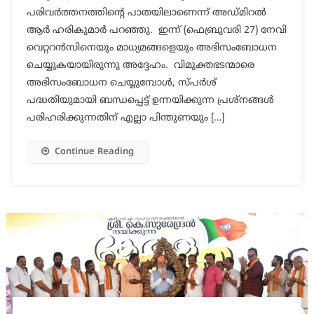
പരിവർത്തനത്തിൻ്റെ പാതയിലാണെന്ന് അഡ്മിറൽ
ആർ ഹരികുമാർ പറഞ്ഞു. ഇന്ന് (ഫെബ്രുവരി 27) നേവി
വെറ്ററൻസിനെയും മാധ്യമങ്ങളെയും അഭിസംബോധന
ചെയ്യുകയായിരുന്നു അദ്ദേഹം. വിമുക്തഭടന്മാരെ
അഭിസംബോധന ചെയ്യുമ്പോൾ, സ്പർശ്
പദ്ധതിയുമായി ബന്ധപ്പെട്ട് ഉന്നയിക്കുന്ന പ്രശ്നങ്ങൾ
പരിഹരിക്കുന്നതിന് എല്ലാ പിന്തുണയും […]
Continue Reading