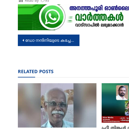
Read By
1,795
Post
ഡോ നന്ദിനിയുടെ കച്ചേരി ശ്രീവരാഹത്തെ സംഗീത സാന്ദ്രമാക്കി
navigation
RELATED POSTS
ഫ്രീ തിങ്ക