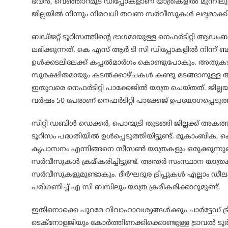
ഭവൻ, വെഞ്ഞാറമൂട് ഡിപ്പോകളാണ് യാത്രകളിൽ മുന്നില
ജില്ലയിൽ നിന്നും നിരവധി തവണ സർവീസുകൾ ലഭ്യമാക്കിയ
ബഡ്ജറ്റ് ടൂറിസത്തിന്റെ ഭാഗമായുള്ള നെഫർടിറ്റി ആഡംബര
ലഭിക്കുന്നത്. കെ എസ് ആർ ടി സി ഡിപ്പോകളിൽ നിന്ന് ബ
ഉൾക്കടലിലേക്ക് കപ്പൽമാർഗം കൊണ്ടുപോകും. അതുകഴ
സുരക്ഷിതമായും കടൽക്കാഴ്ചകൾ കണ്ടു മടങ്ങാനുള്ള
ഇതുവരെ നെഫർടിറ്റി പാക്കേജിൽ യാത്ര ചെയ്തത്. ജില്ലയ
വർഷം 50 പേരാണ് നെഫർടിറ്റി പാക്കേജ് ഉപയോഗപ്പെടുത്
സിറ്റി ഡബിൾ ഡെക്കർ, പൊന്മുടി തുടങ്ങി ജില്ലക്ക് അക
ടൂറിസം പദ്ധതിയിൽ ഉൾപ്പെടുത്തിയിട്ടുണ്ട്. മൂകാംബിക
കൃപാസനം എന്നിങ്ങനെ സീസൺ യാത്രകളും ഒരുക്കുന്നുണ
സർവീസുകൾ ക്രമീകരിച്ചിട്ടുണ്ട്. അന്തർ സംസ്ഥാന യാത്
സർവീസുകളുമുണ്ടാകും. ദീർഘദൂര ട്രിപ്പുകൾ എല്ലാം ഡീലക
പരിഗണിച്ച് എ സി ബസിലും യാത്ര ക്രമീകരിക്കാറുമുണ്ട്.
ഇതിനൊക്കെ പുറമേ വിവാഹാവശ്യങ്ങൾക്കും ചാർട്ടേഡ് ട്രി
ടെക്‌നോളജിയും കോർത്തിണക്കിക്കൊണ്ടുള്ള ട്രാവൽ ട