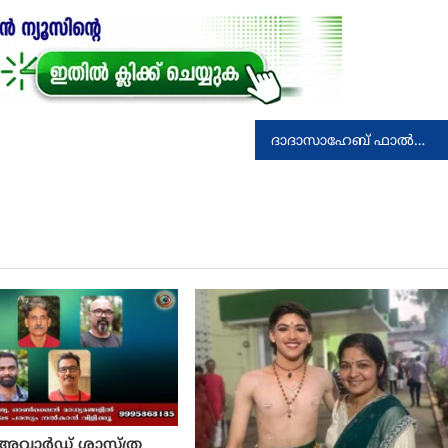
ദാദാസാഹേബ് ഫാൽക്കെ പുരക്‌സാരം മോഹൻലാലിന്
ൾ അവാർഡ് ശാസ്ത്ര