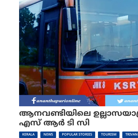
ആനവണ്ടിയിലെ ഉല്ലാസയാത്ര
എസ് ആർ ടി സി
KERALA
NEWS
POPULAR STORIES
TOURISM
TRIVA