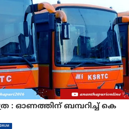
 : ഓണത്തിന് ബമ്പറിച്ച് കെ
NDRUM