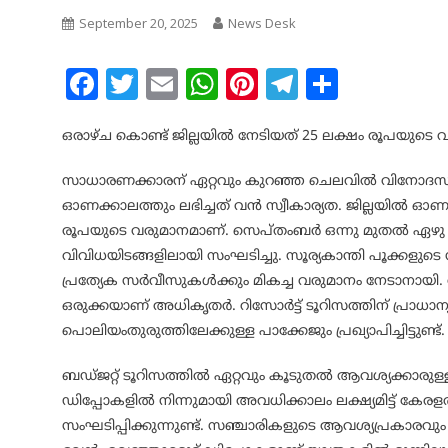
September 20, 2025
News Desk
Facebook
Twitter
Email
WhatsApp
Pinterest
Telegram
Share
ഒരാഴ്ച കൊണ്ട് ജില്ലയിൽ നേടിയത് 25 ലക്ഷം രൂപയുടെ 
സാധാരണക്കാരന് ഏറ്റവും കുറഞ്ഞ ചെലവിൽ വിനോദസഞ്ചാര
ഓണക്കാലത്തും ലഭിച്ചത് വൻ സ്വീകാര്യത. ജില്ലയിൽ 
രൂപയുടെ വരുമാനമാണ്. സെപ്തംബർ ഒന്നു മുതൽ ഏഴു വ
വിവിധയിടങ്ങളിലായി സംഘടിച്ചു. സൂര്യകാന്തി പൂക്കളു
പ്രത്യേക സർവീസുകൾക്കും മികച്ച വരുമാനം നേടാനായി.
ഒരുക്കയാണ് അധികൃതർ. റിസോർട്ട് ടൂറിസത്തിന് പ്രാധ
പൊലിയംതുരുത്തിലേക്കുള്ള പാക്കേജും പ്രഖ്യാപിച്ചിട്ടുണ്ട
ബഡ്ജറ്റ് ടൂറിസത്തിൽ ഏറ്റവും കൂടുതൽ ആവശ്യക്കാരുള്ളത
ഡിപ്പോകളിൽ നിന്നുമായി അവധിക്കാലം ലക്ഷ്യമിട്ട് കേരള
സംഘടിപ്പിക്കുന്നുണ്ട്. സഞ്ചാരികളുടെ ആവശ്യപ്രകാരവും പ്