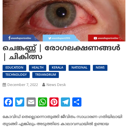
ചെങ്കണ്ണ് | രോഗലക്ഷണങ്ങള്‍
| ചികിത്സ
EDUCATION
HEALTH
KERALA
NATIONAL
NEWS
TECHNOLOGY
TRIVANDRUM
December 7, 2022
News Desk
Facebook
Twitter
Email
WhatsApp
Pinterest
Telegram
Share
കോവിഡ് തെല്ലൊന്നൊതുങ്ങി ജീവിതം സാധാരണ ഗതിയിലായി
തുടങ്ങി എങ്കിലും അടുത്തിടെ കാലാവസ്ഥയില്‍ ഉണ്ടായ