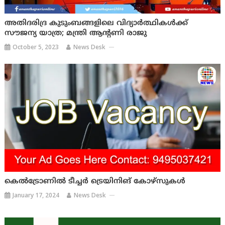
അതിദരിദ്ര കുടുംബങ്ങളിലെ വിദ്യാര്‍ത്ഥികള്‍ക്ക്
സൗജന്യ യാത്ര; മന്ത്രി ആന്റണി രാജു
October 5, 2023
News Desk
കെല്‍ട്രോണില്‍ ടീച്ചര്‍ ട്രെയിനിങ് കോഴ്സുകള്‍
January 17, 2024
News Desk