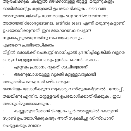
ആരംഭിക്കുക .കണ്ണില്‍ ഒഴിക്കാനുള്ള തുള്ളി മരുന്നുകളും
ഓയിന്‍മെന്റും കൃത്യമായി ഉപയോഗിക്കുക . വൈറല്‍
അണുബാധയ്ക്ക് പ്രധാനമായും supportive treatment
അതായത് decongestants, artificialtears എന്നീ മരുന്നുകളാണ്
ഉപയോഗിക്കുന്നത്. ഇവ രോഗാവസ്ഥ പെട്ടന്ന്
സുഖപ്പെടുത്തുന്നതിനു സഹായകമാവും .
എങ്ങനെ പ്രതിരോധിക്കാം
വീട്ടില്‍ ഒരാള്‍ക്ക് ചെങ്കണ്ണ് ബാധിച്ചാല്‍ ശ്രദ്ധിച്ചില്ലെങ്കില്‍ വളരെ
പെട്ടന്ന് മറ്റുള്ളവരിലേക്കും ഇന്‍ഫെക്ഷന്‍ പടരാം .
· ഏറ്റവും പ്രധാനം വ്യക്തി ശുചിത്വമാണ്.
· അണുബാധയുള്ള വ്യക്തി മറ്റുള്ളവരുമായി
അടുത്തിടപഴകുന്നത് ഒഴിവാക്കുക
രോഗിയുപയോഗിക്കുന്ന സ്വകാര്യ വസ്തുക്കള്‍(ടവല്‍ , സോപ്പ് ,
തലയിണ) എന്നിവ മറ്റുള്ളവര്‍ ഉപയോഗിക്കാതിരിക്കുക . ഇവ
അണുവിമുക്തമാക്കുക .
· കണ്ണുതുടയ്ക്കാന്‍ ടിഷ്യു പേപ്പര്‍ അല്ലെങ്കില്‍ കോട്ടണ്‍
സ്വാബ് ഉപയോഗിക്കുകയും അത് സൂക്ഷിച്ചു ഡിസ്‌പോസ്
ചെയ്യുകയും വേണം .