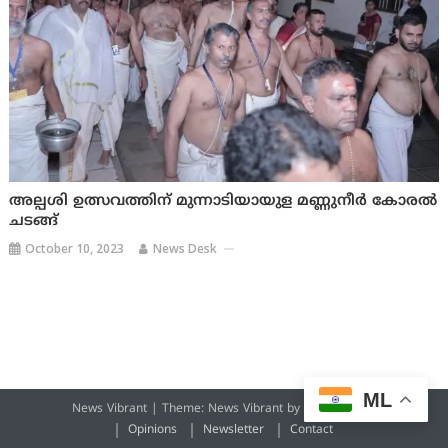
അല്പശി ഉത്സവത്തിന് മുന്നാടിയായുള മണ്ണുനീർ കോരൽ
ചടങ്ങ്
October 10, 2023
News Desk
ML
News Vibrant
|
Theme: News Vibrant by
CodeVibrant
.
Opinions
Newsletter
Contact