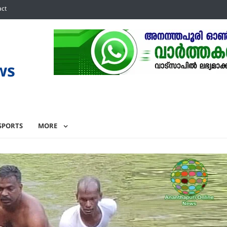
act
ws
SPORTS
MORE