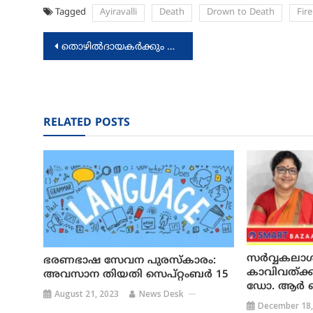
Tagged
Ayiravalli
Death
Drown to Death
Fire
Post
തൊഴിൽദായകർക്കും ഉദ്യോഗാർത്ഥികൾക്കും വേദിയൊരുക്കി നിയുക്തി മെഗാ ജോബ് ഫെയർ
navigation
RELATED POSTS
സർവ്വകലാ
ഭരണഭാഷ സേവന പുരസ്‌കാരം:
കാവിവത്ക്കര
അവസാന തിയതി സെപ്റ്റംബർ 15
ഡോ. ആർ ബി
August 21, 2023
News Desk
December 18,