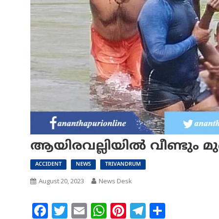
ആയിരവല്ലിയിൽ വീണ്ടും മ
ACCIDENT
NEWS
TRIVANDRUM
August 20, 2023
News Desk
Facebook
Twitter
Email
WhatsApp
Pinterest
Telegram
Share