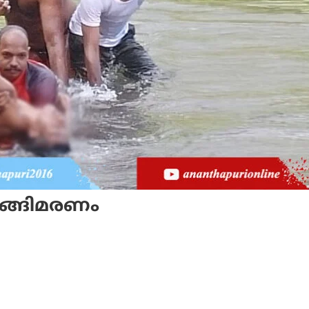
ുങ്ങിമരണം