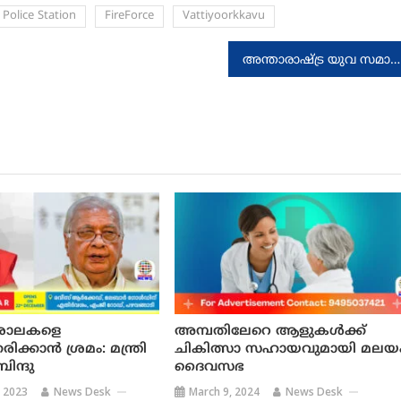
 Police Station
FireForce
Vattiyoorkkavu
അന്താരാഷ്ട്ര യുവ സമാധാന ഉച്ചകോടിയിൽ വിതുര സ്‌കൂളും, എസ് പി സി യൂണിറ്റും
ശാലകളെ
അമ്പതിലേറെ ആളുകള്‍ക്ക്
ിക്കാൻ ശ്രമം: മന്ത്രി
ചികിത്സാ സഹായവുമായി മലയ
ന്ദു
ദൈവസഭ
 2023
News Desk
March 9, 2024
News Desk