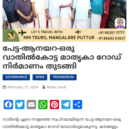
പേട്ട-ആനയറ-ഒരു
വാതിൽകോട്ട മാതൃകാ റോഡ്
നിർമാണം തുടങ്ങി
GOVERNANCE
NEWS
TRIVANDRUM
February 15, 2024
News Desk
Facebook
Twitter
Email
WhatsApp
Pinterest
Telegram
Share
നാടിന്റെ ഏറെ നാളത്തെ സ്വപ്നമായിരുന്ന പേട്ട-ആനയറ-ഒരു
വാതിൽകോട്ട മാതൃകാ റോഡ് യാഥാർഥ്യമാകുന്നു. കഴക്കൂട്ടം