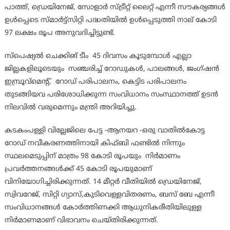
പാത്ത്, ഡ്രെയിനേജ്, സോളാർ സ്ട്രീറ്റ് ലൈറ്റ് എന്നീ സൗകര്യങ്ങൾ
ഉൾപ്പെടെ സ്മാർട്ട്സിറ്റി പദ്ധതിയിൽ ഉൾപ്പെടുത്തി നാല് കോടി
97 ലക്ഷം രൂപ അനുവദിച്ചിട്ടുണ്ട്.
സ്പെഷ്യൽ ചെക്കിങ് ടീം 45 ദിവസം കൂടുമ്പോൾ എല്ലാ
ജില്ലകളിലൂടെയും സഞ്ചരിച്ച് റോഡുകൾ, പാലങ്ങൾ, ജംഗ്ഷൻ
ഇമ്പ്രൂവ്മെന്റ്, റോഡ് പരിപാലനം, കെട്ടിട പരിപാലനം
തുടങ്ങിയവ പരിശോധിക്കുന്ന സംവിധാനം സംസ്ഥാനത്ത് ഉടൻ
നിലവിൽ വരുമെന്നും മന്ത്രി അറിയിച്ചു.
കടകംപള്ളി വില്ലേജിലെ പേട്ട -ആനയറ -ഒരു വാതിൽകോട്ട
റോഡ് നവീകരണത്തിനായി കിഫ്‌ബി ഫണ്ടിൽ നിന്നും
സ്ഥലമെടുപ്പിന് മാത്രം 98 കോടി രൂപയും നിർമാണം
പ്രവർത്തനങ്ങൾക്ക് 45 കോടി രൂപയുമാണ്
വിനിയോഗിച്ചിരിക്കുന്നത്. 14 മീറ്റർ വീതിയിൽ ഡ്രെയിനേജ്,
സ്വിവറേജ്, സിറ്റി ഗ്യാസ്,കുടിവെള്ളവിതരണം, ബസ് ബേ എന്നീ
സംവിധാനങ്ങൾ കോർത്തിണക്കി ആധുനികരീതിയിലുള്ള
നിർമാണമാണ് വിഭാവനം ചെയ്തിരിക്കുന്നത്.