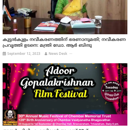
കുട്ടൻകുളം നവീകരണത്തിന് ഭരണാനുമതി; നവീകരണ
പ്രവൃത്തി ഉടനെ: മന്ത്രി ഡോ. ആർ ബിന്ദു
September 12, 2023
News Desk