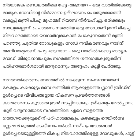
നിയോജക മണ്ഡലത്തിലെ പേട്ട -ആനയറ – ഒരു വാതിൽക്കോട്ട
മാതൃക റോഡിന്റെ നിർമ്മാണ ഉദ്ഘാടനം പൊതുമരാമത്ത്
വകുപ്പ് മന്ത്രി പി.എ മുഹമ്മദ് റിയാസ് നിർവഹിച്ചു. ഒരിക്കലും
സാധ്യമല്ലെന്ന് പ്രചാരണം നടത്തിയ ഒരു റോഡാണ് ഇന്ന് മികച്ച
നിലവാരത്തോടെ യാഥാർഥ്യമാകാൻ പോകുന്നതെന്ന് മന്ത്രി
പറഞ്ഞു .പുതിയ റോഡുകളും റോഡ് നവീകരണവും നാടിന്
അനിവാര്യമാണ്. പേട്ട -ആനയറ – ഒരു വാതിൽക്കോട്ട മാതൃക
റോഡ് തിരുവനന്തപുരം നഗരത്തിലെ ഗതാഗതകുരുക്കിന്
പരിഹാരമാർഗമായി മാറുമെന്നും അദ്ദേഹം കൂട്ടി ചേർത്തു.
നഗരവത്ക്കരണം വേഗത്തിൽ നടക്കുന്ന സംസ്ഥാനമാണ്
കേരളം. കഴക്കൂട്ടം മണ്ഡലത്തിൽ ആക്കുളത്തെ ഗ്ലാസ്‌ ബ്രിഡ്ജ്
ഉൾപ്പെടെ വിവിധങ്ങളായ വികസന പ്രവർത്തനങ്ങൾ
കാലതാമസം കൂടാതെ ഉടൻ നടപ്പിലാക്കും. ശ്രീകാര്യം മേൽപ്പാലം
കൂടി വരുന്നതോടെ നഗരത്തിലെ ഏറെ നാളത്തെ
ഗതാഗതക്കുരുക്കിന് പരിഹാരമാകും. കഴക്കൂട്ടം റെയിൽവേ
സ്റ്റേഷൻ മുതൽ ടെക്നോപാർക്ക്, സമീപപ്രദേശങ്ങൾ
ഉൾപ്പെടെയുള്ളിടത്ത് മികച്ച നിലവാരത്തിലുള്ള റോഡുകൾ, ഫൂട്ട്