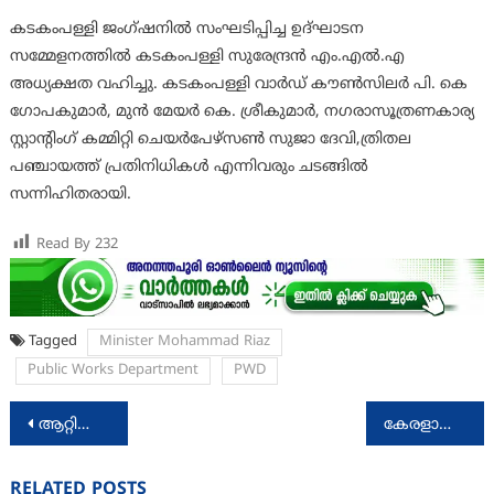
കടകംപള്ളി ജംഗ്ഷനിൽ സംഘടിപ്പിച്ച ഉദ്ഘാടന
സമ്മേളനത്തിൽ കടകംപള്ളി സുരേന്ദ്രൻ എം.എൽ.എ
അധ്യക്ഷത വഹിച്ചു. കടകംപള്ളി വാർഡ് കൗൺസിലർ പി. കെ
ഗോപകുമാർ, മുൻ മേയർ കെ. ശ്രീകുമാർ, നഗരാസൂത്രണകാര്യ
സ്റ്റാന്റിംഗ് കമ്മിറ്റി ചെയർപേഴ്സൺ സുജാ ദേവി,ത്രിതല
പഞ്ചായത്ത്‌ പ്രതിനിധികൾ എന്നിവരും ചടങ്ങിൽ
സന്നിഹിതരായി.
Read By
232
Tagged
Minister Mohammad Riaz
Public Works Department
PWD
Post
ആറ്റിങ്ങൽ പോളിടെക്നിക്ക് കോളേജിൽ പുതിയ അക്കാദമിക് ബ്ലോക്കിന് തറക്കല്ലിട്ടു
കേരളാബാങ്ക് പ്രവാസി ലോൺമേള 16-02-2024ന് തിരുവനന്തപുരത്ത്
navigation
RELATED POSTS