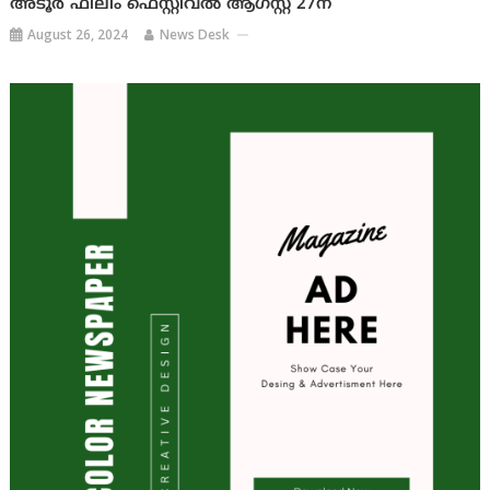
അടൂര്‍ ഫിലിം ഫെസ്റ്റിവല്‍ ആഗസ്റ്റ് 27ന്
August 26, 2024
News Desk