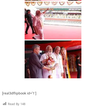
[real3dflipbook id=’1′]
Read By
148