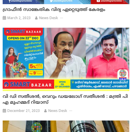
ഗ്രാഫീൻ സാങ്കേതിക വിദ്യ ഏറ്റെടുത്ത് കേരളം
March 2, 2023
News Desk
വി ഡി സതീശൻ, വെറും ഡയലോഗ് സതീശൻ : മന്ത്രി പി
എ മുഹമ്മദ് റിയാസ്
December 21, 2023
News Desk