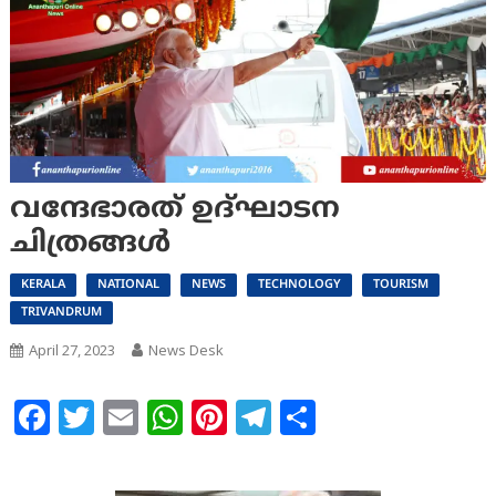
വന്ദേഭാരത് ഉദ്ഘാടന
ചിത്രങ്ങള്‍
KERALA
NATIONAL
NEWS
TECHNOLOGY
TOURISM
TRIVANDRUM
April 27, 2023
News Desk
Facebook
Twitter
Email
WhatsApp
Pinterest
Telegram
Share