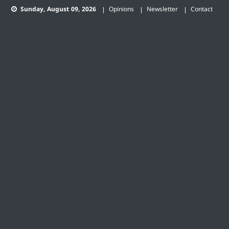
Skip
Sunday, August 09, 2026
Opinions
Newsletter
Contact
to
content