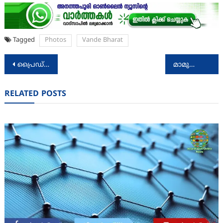
Tagged
Photos
Vande Bharat
Post
പ്രൈഡ് പദ്ധതി: ത്രിദിന പരിശീലന പരിപാടി 27 മുതൽ
മാമുക്കോയയുടെ അനുസ്മരണ സ്മൃതി സംഘടിപ്പിച്ചു
navigation
RELATED POSTS