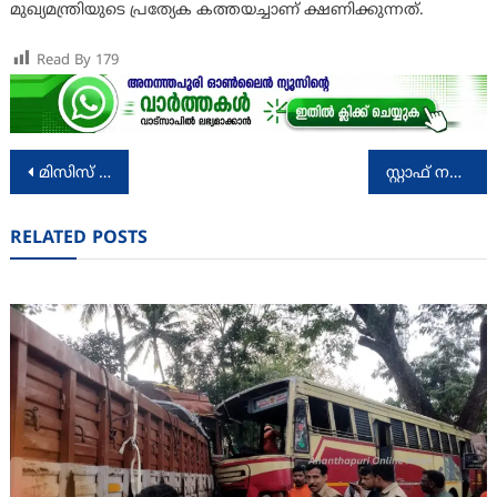
മുഖ്യമന്ത്രിയുടെ പ്രത്യേക കത്തയച്ചാണ് ക്ഷണിക്കുന്നത്.
Read By
179
Post
മിസിസ് ഇന്ത്യ: അവസാന റൗണ്ടില്‍ ഇടംനേടി കൊച്ചി സ്വദേശി നിമ്മി
സ്റ്റാഫ് നഴ്സ്, ഡയാലിസിസ് ടെക്നീഷ്യന്‍ അഭിമുഖം
navigation
RELATED POSTS