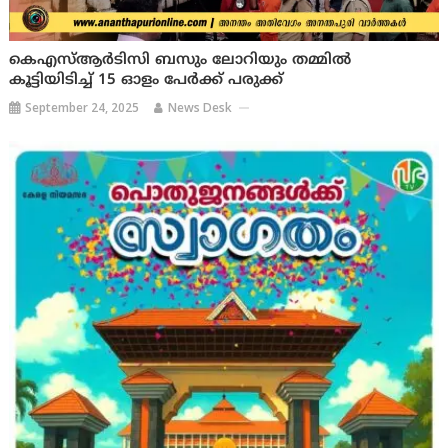
കെഎസ്ആർടിസി ബസും ലോറിയും തമ്മിൽ
കൂട്ടിയിടിച്ച് 15 ഓളം പേര്‍ക്ക് പരുക്ക്
September 24, 2025
News Desk