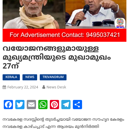
വയോജനങ്ങളുമായുള്ള
മുഖ്യമന്ത്രിയുടെ മുഖാമുഖം
27ന്
KERALA
NEWS
TRIVANDRUM
February 22, 2024
News Desk
Facebook
Twitter
Email
WhatsApp
Pinterest
Telegram
Share
നവകേരള സദസ്സിന്റെ തുടര്‍ച്ചയായി വയോജന സൗഹൃദ കേരളം
നവകേരള കാഴ്ചപ്പാട് എന്ന ആശയം മുന്‍നിര്‍ത്തി