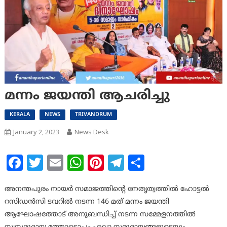
മന്നം ജയന്തി ആചരിച്ചു
KERALA
NEWS
TRIVANDRUM
January 2, 2023
News Desk
Facebook
Twitter
Email
WhatsApp
Pinterest
Telegram
Share
അനന്തപുരം നായർ സമാജത്തിന്റെ നേതൃത്വത്തിൽ ഹോട്ടൽ
റസിഡൻസി ടവറിൽ നടന്ന 146 മത് മന്നം ജയന്തി
ആഘോഷത്തോട് അനുബന്ധിച്ച് നടന്ന സമ്മേളനത്തിൽ