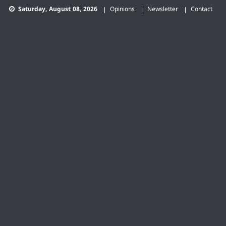
Skip
Saturday, August 08, 2026
Opinions
Newsletter
Contact
to
content