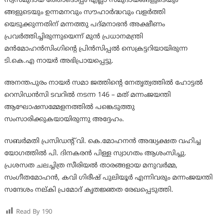
സ്വസമുദായ ത്തോടൊപ്പം എല്ലാ സമുദായങ്ങളുടെയും
ങ്ങളുടെയും ഉന്നമനവും സൗഹാർദ്ധവും വളർത്തി
യെടുക്കുന്നതിന് മന്നത്തു പദ്മനാഭൻ അക്ഷീണം
പ്രവർത്തിച്ചിരുന്നുയെന്ന് മുൻ പ്രധാനമന്ത്രി
മൻമോഹൻസിംഗിന്റെ പ്രിൻസിപ്പൽ സെക്രട്ടറിയായിരുന്ന
ടി.കെ.എ നായർ അഭിപ്രായപ്പെട്ടു.
അനന്തപുരം നായർ സമാ ജത്തിന്റെ നേതൃത്വത്തിൽ ഹോട്ടൽ
റെസിഡൻസി ടവറിൽ നടന്ന 146 – മത് മന്നംജയന്തി
ആഘോഷസമ്മേളനത്തിൽ പങ്കെടുത്തു
സംസാരിക്കുകയായിരുന്നു അദ്ദേഹം.
സബർമതി പ്രസിഡന്റ്‌ വി. കെ.മോഹനൻ അദ്ധ്യക്ഷത വഹിച്ച
യോഗത്തിൽ പി. ദിനകരൻ പിള്ള സ്വാഗതം ആശംസിച്ചു.
പ്രശസത ചലച്ചിത്ര സീരിയൽ താരങ്ങളായ മനുവർമ്മ,
സംഗീതമോഹൻ, കവി ഗിരീഷ് പുലിയൂർ എന്നിവരും മന്നംജയന്തി
സന്ദേശം നല്കി പ്രമോദ് കൃതജ്ഞത രേഖപ്പെടുത്തി.
Read By
190