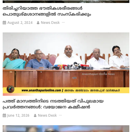
തിരിച്ചറിയാത്ത ഭൗതികശരീരങ്ങള്‍
പൊതുശ്മശാനങ്ങളില്‍ സംസ്‌കരിക്കും
August 2, 2024
News Desk
പത്ത് മാസത്തിനിടെ നടത്തിയത് വിപുലമായ
പ്രവർത്തനങ്ങൾ: വയോജന കമ്മീഷൻ
June 12, 2026
News Desk