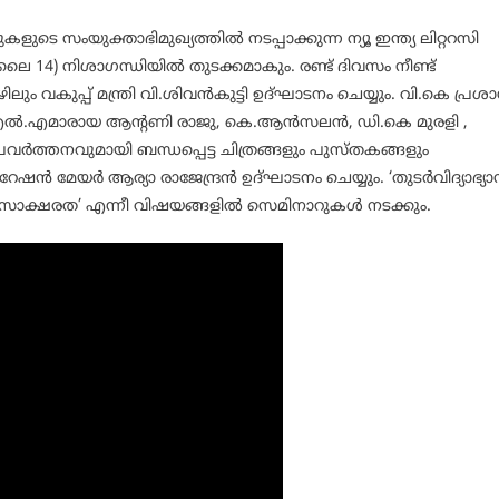
െ സംയുക്താഭിമുഖ്യത്തിൽ നടപ്പാക്കുന്ന ന്യൂ ഇന്ത്യ ലിറ്ററസി
ജൂലൈ 14) നിശാഗന്ധിയിൽ തുടക്കമാകും. രണ്ട് ദിവസം നീണ്ട്
 വകുപ്പ് മന്ത്രി വി.ശിവൻകുട്ടി ഉദ്ഘാടനം ചെയ്യും. വി.കെ പ്രശാന
എൽ.എമാരായ ആന്റണി രാജു, കെ.ആൻസലൻ, ഡി.കെ മുരളി ,
രവർത്തനവുമായി ബന്ധപ്പെട്ട ചിത്രങ്ങളും പുസ്തകങ്ങളും
റേഷൻ മേയർ ആര്യാ രാജേന്ദ്രൻ ഉദ്ഘാടനം ചെയ്യും. ‘തുടർവിദ്യാഭ്യ
സാക്ഷരത’ എന്നീ വിഷയങ്ങളിൽ സെമിനാറുകൾ നടക്കും.