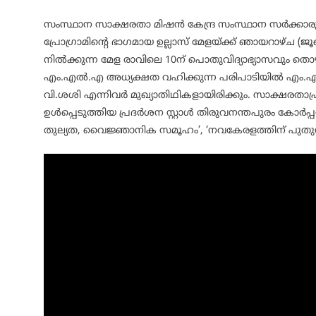
സംസ്ഥാന സാക്ഷരതാ മിഷൻ കേന്ദ്ര സംസ്ഥാന സർക്കാരുകളുട
പ്രോഗ്രാമിന്റെ ഭാഗമായ ഉല്ലാസ് മേളയ്ക്ക് ഞായറാഴ്ച (
നിൽക്കുന്ന മേള രാവിലെ 10ന് പൊതുവിദ്യാഭ്യാസവും തൊഴിലും
എം.എൽ.എ അധ്യക്ഷത വഹിക്കുന്ന പരിപാടിയിൽ എം.
വി.ശശി എന്നിവർ മുഖ്യാതിഥികളായിരിക്കും. സാക്ഷരതാപ്
ഉൾപ്പെടുത്തിയ പ്രദർശന സ്റ്റാൾ തിരുവനന്തപുരം കോർപ്പ
തുല്യത, വൈജ്ഞാനിക സമൂഹം’, ‘നവകേരളത്തിന് പുതു