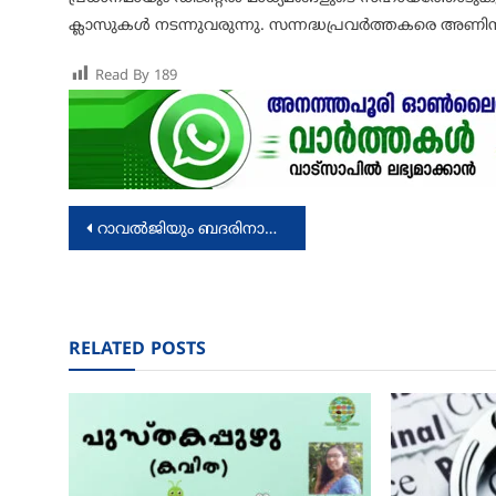
ക്ലാസുകൾ നടന്നുവരുന്നു. സന്നദ്ധപ്രവർത്തകരെ അണിനി
Read By
189
Post
റാവൽജിയും ബദരിനാഥ് ക്ഷേത്രവും; വായിക്കാം ആര്‍ വി മധു എഴുതിയ ലേഖനം
navigation
RELATED POSTS