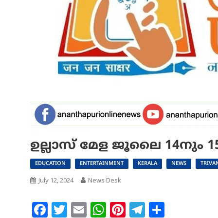
ഉല്ലാസ് മേള ജൂലൈ 14നും 
EDUCATION
ENTERTAINMENT
KERALA
NEWS
TRIV
July 12, 2024
News Desk
Facebook
Twitter
Email
WhatsApp
Pinterest
Telegram
Share