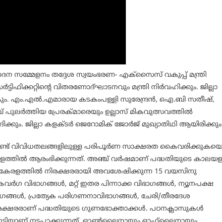
ദന സമ്മേളനം തദ്ദേശ സ്വയംഭരണ- എക്‌സൈസ് വകുപ്പ് മന്ത്രി
്ടിഫിക്കറ്റിന്റെ വിതരണോദ്ഘാടനവും മന്ത്രി നിർവഹിക്കും. ജില്ലാ
ാകും. എം.എൽ.എമാരായ കടകംപള്ളി സുരേന്ദ്രൻ, ഐ.ബി സതീഷ്,
ികവ് പുലർത്തിയ പ്രേരക്മാരെയും ഉല്ലാസ് മികവുത്സവത്തിൽ
ക്കും. ജില്ലാ കളക്ടർ ജെറോമിക് ജോർജ് മുഖ്യാതിഥി ആയിരിക്കും
്ട് വിവിധതലങ്ങളിലുള്ള പരിപൂർണ സാക്ഷരത കൈവരിക്കുകയെ
 – കേരളത്തിൽ ആരംഭിക്കുന്നത്. അഞ്ച് വർഷമാണ് പദ്ധതിയുടെ കാലയള
്. കേരളത്തിൽ നിരക്ഷരരായി അവശേഷിക്കുന്ന 15 വയസിനു
കവർഗ വിഭാഗങ്ങൾ, മറ്റ് ഇതര പിന്നാക്ക വിഭാഗങ്ങൾ, ന്യൂനപക്ഷ
ഭാഗങ്ങൾ, പ്രത്യേക പരിഗണനാവിഭാഗങ്ങൾ, ചേരി/തീരദേശ
ിരക്ഷരരാണ് പദ്ധതിയുടെ ഗുണഭോക്താക്കൾ. പഠനക്ലാസുകൾ
കൂടിയാണ് നടപ്പാക്കുന്നത്. ഓൺലൈനായും ഓഫ്‌ലൈനായും