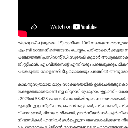
തിങ്കാളാഴ്ച (ജൂലൈ 15) രാവിലെ 10ന് നടക്കുന്ന അനുമോ
എം.ബി രാജേഷ് ഉദ്ഘാടനം ചെയ്യും. പഠിതാക്കൾക്കുള്ള സർട
പഞ്ചായത്ത് പ്രസിഡന്റ് ഡി.സുരേഷ് കുമാർ അധ്യക്ഷന
ജി.സ്റ്റീഫൻ, എം.വിൻസെന്റ് എന്നിവരും പങ്കെടുക്കും. മ
പങ്കെടുത്ത വോളണ്ടറി ടീച്ചർമാരെയും ചടങ്ങിൽ അനുമോദി
കാലനുസൃതമായ മാറ്റം സാക്ഷരതയിൽ ഉൾചേർത്തുകൊണ
ലക്ഷ്യത്തോടെയാണ് ന്യൂ ലിറ്ററസി പ്രോഗ്രാം -ഉല്ലാസ്
. 2023ൽ 58,428 പേരാണ് പദ്ധതിയിലൂടെ സാക്ഷരരായത
മുകളിലുളള സ്ത്രീകൾ, പെൺകുട്ടികൾ, പട്ടികജാതി, പട്ടി
വിഭാഗങ്ങൾ, ഭിന്നശേഷിക്കാർ, ട്രാൻസ്ജൻഡർ-ക്വിർ വി
നിവാസികൾ എന്നിവർ ഉൾപ്പെടുന്ന അവശേഷിക്കുന്ന ന
പ്രധാനമായും ഡിജിറ്റൽ മാധ്യമങ്ങളുടെ സഹായത്തോടു