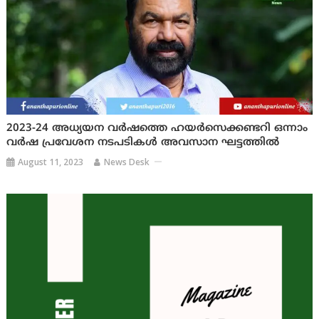
2023-24 അധ്യയന വർഷത്തെ ഹയർസെക്കണ്ടറി ഒന്നാം
വർഷ പ്രവേശന നടപടികൾ അവസാന ഘട്ടത്തിൽ
August 11, 2023
News Desk