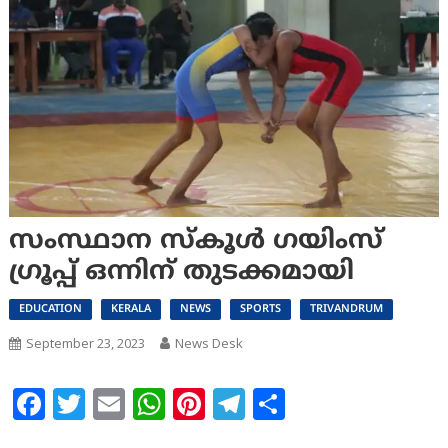
സംസ്ഥാന സ്കൂൾ ഗയിംസ്
ഗ്രൂപ്പ് ഒന്നിന് തുടക്കമായി
EDUCATION
KERALA
NEWS
SPORTS
TRIVANDRUM
September 23, 2023
News Desk
Facebook
Twitter
Email
WhatsApp
Pinterest
Telegram
Share