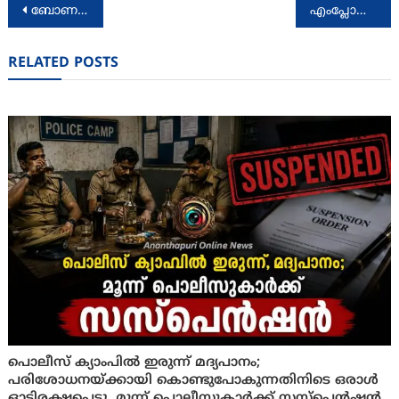
Post
ബോണക്കാടിന് ആവേശമായി സ്റ്റേ ബസ് വീണ്ടുമെത്തി
എംപ്ലോയ്മെന്റ് എക്സ്‌ചെഞ്ചിൽ രജിസ്റ്റർ ചെയ്യാം
navigation
RELATED POSTS
പൊലീസ് ക്യാംപില്‍ ഇരുന്ന് മദ്യപാനം;
പരിശോധനയ്ക്കായി കൊണ്ടുപോകുന്നതിനിടെ ഒരാള്‍
ഓടിരക്ഷപ്പെട്ടു, മൂന്ന് പൊലീസുകാർക്ക് സസ്‌പെന്‍ഷന്‍