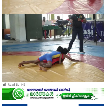
Read By
145