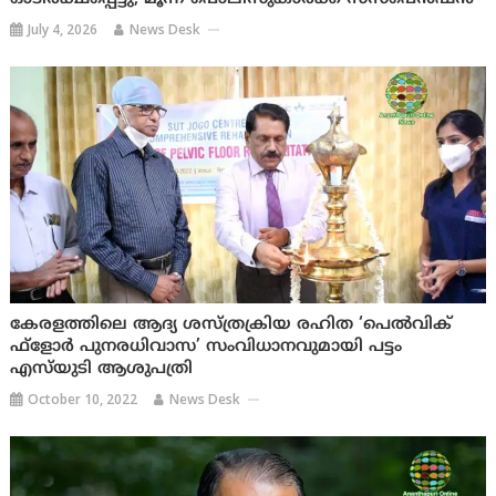
July 4, 2026
News Desk
കേരളത്തിലെ ആദ്യ ശസ്ത്രക്രിയ രഹിത ‘പെല്‍വിക്
ഫ്‌ളോര്‍ പുനരധിവാസ’ സംവിധാനവുമായി പട്ടം
എസ്‌യുടി ആശുപത്രി
October 10, 2022
News Desk