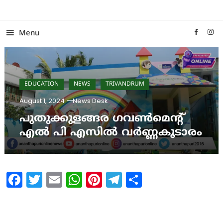
Skip
To
Content
Menu
EDUCATION
NEWS
TRIVANDRUM
August 1, 2024
News Desk
പുതുക്കുളങ്ങര ഗവൺമെന്റ്
എൽ പി എസിൽ വർണ്ണകൂടാരം
Facebook
Twitter
Email
WhatsApp
Pinterest
Telegram
Share