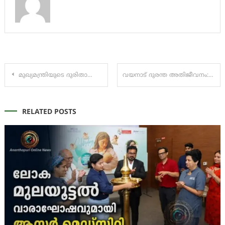
Post
മുഖ്യമന്ത്രിയുടെ ദുരിതാശ്വാസ നിധിയിലേക്ക് ഇതുവരെ ലഭിച്ച സംഭാവനകള്‍
വയനാട് ദുരന്ത അതിജീവനം: മാനസികാരോഗ്യം ഉറപ്പിക്കാന്‍ 121 അംഗ ടീം
navigation
RELATED POSTS