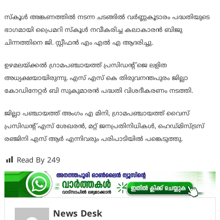
സ്കൂൾ അങ്കണത്തിൽ നടന്ന ചടങ്ങിൽ വർണ്ണകൂടാരം പദ്ധതിയുടെ
ഭാഗമായി പ്രൈമറി സ്കൂൾ നവീകരിച്ച കലാകാരൻ ബിജു
ചിന്നത്തിനെ ജി. സ്റ്റീഫൻ എം എൽ എ ആദരിച്ചു.
ഉഴമലയ്ക്കൽ ഗ്രാമപഞ്ചായത്ത് പ്രസിഡന്റ് ജെ ലളിത
അധ്യക്ഷയായിരുന്നു. എസ് എസ് കെ തിരുവനന്തപുരം ജില്ലാ
കോഡിനേറ്റർ ബി സുകുമാരൻ പദ്ധതി വിശദീകരണം നടത്തി.
ജില്ലാ പഞ്ചായത്ത് അംഗം എ മിനി, ഗ്രാമപഞ്ചായത്ത് വൈസ്
പ്രസിഡന്റ് എസ് ശേഖരൻ, മറ്റ് ജനപ്രതിനിധികൾ, ഹെഡ്മിസ്ട്രസ്
രഞ്ജിനി എസ് ആർ എന്നിവരും പരിപാടിയിൽ പങ്കെടുത്തു.
Read By
249
News Desk