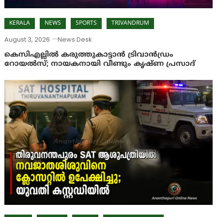
KERALA
NEWS
SPORTS
TRIVANDRUM
August 3, 2026
News Desk
കെസിഎല്ലിൽ കരുത്തുകാട്ടാൻ ട്രിവാൻഡ്രം
റോയൽസ്; നായകനായി വീണ്ടും കൃഷ്ണ പ്രസാദ്