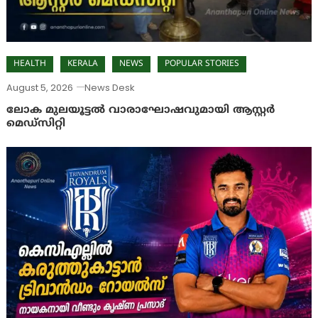
HEALTH
KERALA
NEWS
POPULAR STORIES
August 5, 2026
News Desk
ലോക മുലയൂട്ടൽ വാരാഘോഷവുമായി ആസ്റ്റർ
മെഡ്‌സിറ്റി