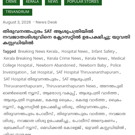
CRIME
KERALA
NEWS
POPULAR STORIES
TRIVANDRUM
August 3, 2026
News Desk
തിരുവനന്തപുരം SAT ആശുപത്രിയിൽ
നവജാതശിശുവിനെ ക്ലോസറ്റിൽ ഉപേക്ഷിച്ചു; യുവതി
കസ്റ്റഡിയിൽ
Tagged
Breaking News Kerala
,
Hospital News
,
Infant Safety
,
Kerala Breaking News
,
Kerala Crime News
,
Kerala News
,
Medical
College Hospital
,
Newborn Abandoned
,
Newborn Baby
,
Police
Investigation
,
Sat Hospital
,
SAT Hospital Thiruvananthapuram
,
SAT Hospital തിരുവനന്തപുരം
,
SAT ആശുപത്രി
,
Thiruvananthapuram
,
Thiruvananthapuram News
,
അനന്തപുരി
ഓൺലൈൻ ന്യൂസ്
,
ആരോഗ്യ വകുപ്പ്
,
ആശുപത്രി വാർത്ത
,
ആശുപത്രി സുരക്ഷ
,
കേരള ക്രൈം
,
കേരള വാർത്ത
,
ക്രൈം
ന്യൂസ്
,
ക്ലോസറ്റിൽ ഉപേക്ഷിച്ച ശിശു
,
തിരുവനന്തപുരം
,
തിരുവനന്തപുരം പോലീസ്
,
തിരുവനന്തപുരം വാർത്ത
,
നവജാത
ശിശു
,
നവജാത ശിശു ഉപേക്ഷിച്ചു
,
പോലീസ് അന്വേഷണം
,
ബ്രേക്കിംഗ് ന്യൂസ്
,
മെഡിക്കൽ കോളേജ്
,
യുവതി കസ്റ്റഡിയിൽ
,