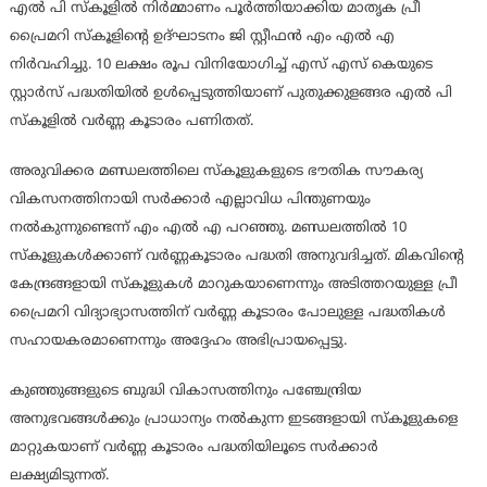
എൽ പി സ്കൂളിൽ നിർമ്മാണം പൂർത്തിയാക്കിയ മാതൃക പ്രീ
പ്രൈമറി സ്കൂളിന്റെ ഉദ്ഘാടനം ജി സ്റ്റീഫൻ എം എൽ എ
നിർവഹിച്ചു. 10 ലക്ഷം രൂപ വിനിയോഗിച്ച് എസ് എസ് കെയുടെ
സ്റ്റാർസ് പദ്ധതിയിൽ ഉൾപ്പെടുത്തിയാണ് പുതുക്കുളങ്ങര എൽ പി
സ്കൂളിൽ വർണ്ണ കൂടാരം പണിതത്.
അരുവിക്കര മണ്ഡലത്തിലെ സ്കൂളുകളുടെ ഭൗതിക സൗകര്യ
വികസനത്തിനായി സർക്കാർ എല്ലാവിധ പിന്തുണയും
നൽകുന്നുണ്ടെന്ന് എം എൽ എ പറഞ്ഞു. മണ്ഡലത്തിൽ 10
സ്കൂളുകൾക്കാണ് വർണ്ണകൂടാരം പദ്ധതി അനുവദിച്ചത്. മികവിന്റെ
കേന്ദ്രങ്ങളായി സ്കൂളുകൾ മാറുകയാണെന്നും അടിത്തറയുള്ള പ്രീ
പ്രൈമറി വിദ്യാഭ്യാസത്തിന് വർണ്ണ കൂടാരം പോലുള്ള പദ്ധതികൾ
സഹായകരമാണെന്നും അദ്ദേഹം അഭിപ്രായപ്പെട്ടു.
കുഞ്ഞുങ്ങളുടെ ബുദ്ധി വികാസത്തിനും പഞ്ചേന്ദ്രിയ
അനുഭവങ്ങൾക്കും പ്രാധാന്യം നൽകുന്ന ഇടങ്ങളായി സ്കൂളുകളെ
മാറ്റുകയാണ് വർണ്ണ കൂടാരം പദ്ധതിയിലൂടെ സർക്കാർ
ലക്ഷ്യമിടുന്നത്.