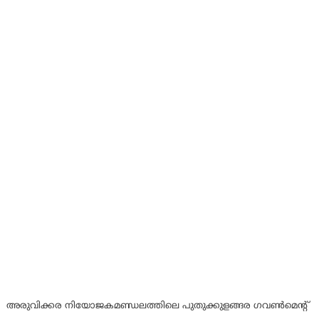
അരുവിക്കര നിയോജകമണ്ഡലത്തിലെ പുതുക്കുളങ്ങര ഗവൺമെന്റ്