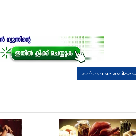
ഹരിവരാസനം റേഡിയോ; അഴിമതിയുണ്