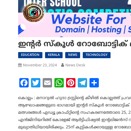
ഇന്റർ സ്കൂൾ റോബോട്ടിക് മ
EDUCATION
KERALA
NEWS
TECHNOLOGY
November 23, 2024
News Desk
Facebook
Twitter
Email
WhatsApp
Pinterest
Telegram
Share
കൊല്ലം : മനാറുൽ ഹുദാ ട്രസ്റ്റിന്റെ കീഴിൽ കൊല്ലത്ത് 
ആഘോഷങ്ങളുടെ ഭാഗമായി ഇന്റർ സ്കൂൾ റോബോട്ടിക് മത്സ
മത്സരങ്ങൾ എ‍ഡ്യൂ ക്രാഫ്റ്റിന്റെ സഹകരണത്തോടെ 25, 2
എൻജിനിയറിങ്ങ് കോളേജ് ആർട്ടിഫിഷ്യൽ ഇന്റലിജൻസ് 
മുഖ്യാതിഥിയായിരിക്കും. 25ന് കുട്ടികൾക്കായുള്ള റോബ