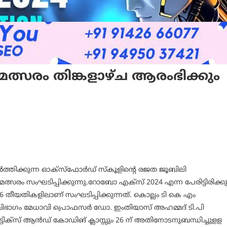
ത്സരം തിങ്കളാഴ്ച ആരംഭിക്കും
പ്രവർത്തിക്കുന്ന ഓക്സ്ഫോർഡ് സ്കൂളിന്റെ രജത ജൂബിലി
രം സംഘടിപ്പിക്കുന്നു.റോബോ എക്സ് 2024 എന്ന പേരിട്ടിരിക്കു
6 തീയതികളിലാണ് സംഘടിപ്പിക്കുന്നത്. കൊല്ലം ടി കെ എം
വിഭാ​ഗം മേധാവി പ്രൊഫസർ ഡോ. ഇംതിയാസ് അഹമ്മദ് ടി.പി
ോട്ടിക്സ് ആൻഡ് കോഡിങ് ക്ലാസ്സും 26 ന് അതിനോടനുബന്ധിച്ചുളള