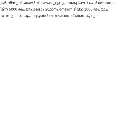
ളിൽ നിന്നും 6 മുതൽ 10 വരെയുള്ള ക്ലാസുകളിലെ 3 പേർ അടങ്ങുന
ീമിന് 5000 രൂപയും,രണ്ടാം സ്ഥാനം നേടുന്ന ടീമിന് 3000 രൂപയും,
് പ്രൈസും ലഭിക്കും. കൂടുതൽ വിവരങ്ങൾക്ക് ബന്ധപ്പെടുക :