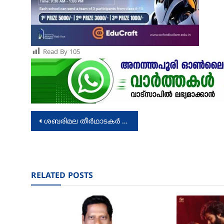
Read By
105
Post
ശബരിമല തീർഥാടകർ ശ്രദ്ധിക്കണമെന്ന് ദേവസ്വം ബോർഡ്
navigation
RELATED POSTS