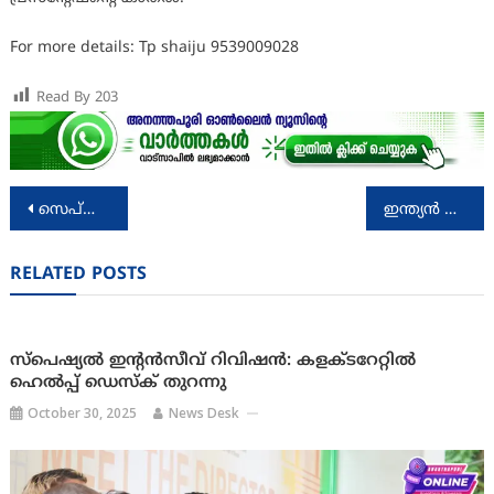
For more details: Tp shaiju 9539009028
Read By
203
Post
സെപ്റ്റംബര്‍ 21 – ലോക അല്‍ഷിമേഴ്‌സ് ദിനം
ഇന്ത്യൻ സോഷ്യൽ ക്ലബ്ബ് ഒമാൻ മലയാളം വിംഗിന്റെ ഈ വർഷത്തെ പുരസ്ക്കാരം സായിഗ്രാമം ഫൗണ്ടർ & എക്സിക്യൂട്ടീവ് ഡയറക്ടർ ശ്രീ. കെ. എൻ. ആനന്ദകുമാറിന്
navigation
RELATED POSTS
സ്പെഷ്യൽ ഇന്റൻസീവ് റിവിഷൻ: കളക്ടറേറ്റിൽ
ഹെൽപ്പ് ഡെസ്ക് തുറന്നു
October 30, 2025
News Desk