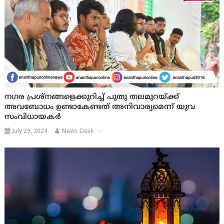
നഗര പ്രശ്നങ്ങളെക്കുറിച്ച് പുതു തലമുറയ്ക്ക്
അവബോധം ഉണ്ടാകേണ്ടത് അനിവാര്യമെന്ന് യുവ
സംവിധായകർ
July 29, 2024
News Desk