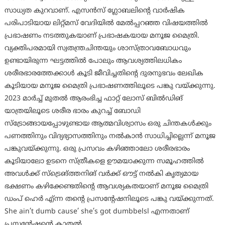
സാധ്യത കുറവാണ്. എസന്‍സ് ഗ്ലോബലിന്റെ വാര്‍ഷിക
പരിപാടിയായ ലിറ്റ്മസ് വേദിയില്‍ മേല്‍പ്പറഞ്ഞ വിഷയത്തില്‍
പ്രഭാഷണം നടത്തുകയാണ് പ്രഭാഷകയായ മനൂജ മൈത്രി.
വ്യക്തിപരമായി സ്വതന്ത്രചിന്തയും ശാസ്ത്രാവബോധവും
ഉണ്ടായിരുന്ന ഘട്ടത്തില്‍ പോലും ആവശ്യത്തിലധികം
ശരീരഭാരത്തേക്കാള്‍ കൂടി ജീവിച്ചതിന്റെ ദുരനുഭവം ലേഖിക
കൂടിയായ മനൂജ മൈത്രി പ്രഭാഷണത്തിലൂടെ പങ്കു വയ്ക്കുന്നു.
2023 മാര്‍ച്ച് മുതല്‍ ആരംഭിച്ച ഫാറ്റ് ലോസ് ബില്‍ഡിങ്
യാത്രയിലൂടെ ശരീര ഭാരം കുറച്ച് ബോഡി
സ്‌ട്രോങ്ങായപ്പോഴുണ്ടായ ആത്മവിശ്വാസം ഒരു ചിന്തകള്‍ക്കും
പണത്തിനും വിദ്യഭ്യാസത്തിനും നല്‍കാന്‍ സാധിച്ചില്ലെന്ന് മനൂജ
പങ്കുവയ്ക്കുന്നു. ഒരു പ്രസവം കഴിഞ്ഞാലോ ശരീരഭാരം
കൂടിയാലോ ഉടനെ സ്ത്രീകളെ ഊമയാക്കുന്ന സമൂഹത്തില്‍
അവള്‍ക്ക് സ്‌ട്രെങ്ത്തനിങ് വര്‍ക്ക് ഔട്ട് നല്‍കി കൃത്യമായ
ഭക്ഷണം കഴിക്കേണ്ടതിന്റെ ആവശ്യകതയാണ് മനൂജ മൈത്രി
ഡംപ് ഹെര്‍ എ്ന്ന തന്റെ പ്രസന്റേഷനിലൂടെ പങ്കു വയ്ക്കുന്നത്.
She ain’t dumb cause’ she’s got dumbbelsl എന്നതാണ്
പ്രസന്റേഷന്റെ കാതല്‍.