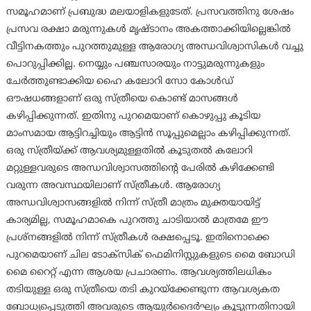
സമൂഹമാണ് പ്രബുദ്ധ മലയാളികളുടേത്. പ്രസവത്തിനു ശേഷം
പ്രസവ രക്ഷാ മരുന്നുകള്‍ മൃഷ്ടാനം അകത്താക്കിയില്ലെങ്കില്‍
വീട്ടിനകത്തും പുറത്തുമുള്ള ആരോഗ്യ അന്ധവിശ്വാസികള്‍ വച്ചു
പൊറുപ്പിക്കില്ല. നെയ്യും പഞ്ചസാരയും നാട്ടുമരുന്നുകളും
ചേര്‍ത്തുണ്ടാക്കിയ ഹൈ കലോറി സോ കോള്‍ഡ്
ഔഷധങ്ങളാണ് ഒരു സ്ത്രീയെ കൊണ്ട് മാസങ്ങള്‍
കഴിപ്പിക്കുന്നത്. ഇതിനു പുറമെയാണ് കൊഴുപ്പു കൂടിയ
മാംസമായ ആട്ടിറച്ചിയും ആട്ടിന്‍ സൂപ്പുമെല്ലാം കഴിപ്പിക്കുന്നത്.
ഒരു സ്ത്രീയ്ക്ക് ആവശ്യമുള്ളതില്‍ കൂടുതല്‍ കലോറി
മറ്റുള്ളവരുടെ അന്ധവിശ്വാസത്തിന്റെ പേരില്‍ കഴിക്കേണ്ടി
വരുന്ന അവസ്ഥയിലാണ് സ്ത്രീകള്‍. ആരോഗ്യ
അന്ധവിശ്വാസങ്ങളില്‍ നിന്ന് സ്ത്രീ മാത്രം മുക്തയായിട്ട്
കാര്യമില്ല, സമൂഹമാകെ പുറത്തു ചാടിയാല്‍ മാത്രമേ ഈ
പ്രശ്‌നങ്ങളില്‍ നിന്ന് സ്ത്രീകള്‍ രക്ഷപ്പെടൂ. ഇതിനൊക്കെ
പുറമെയാണ് ചില ടോക്‌സിക് ഫെമിനിസ്റ്റുകളുടെ മൈ ബോഡി
മൈ റൈറ്റ് എന്ന ആശയ പ്രചാരണം. ആവശ്യത്തിലധികം
തടിയുള്ള ഒരു സ്ത്രീയെ തടി കുറയ്‌ക്കേണ്ടുന്ന ആവശ്യകത
ബോധ്യപ്പെടുത്തി അവരുടെ ആയുര്‍ദൈര്‍ഘ്യം കൂട്ടുന്നതിനായി