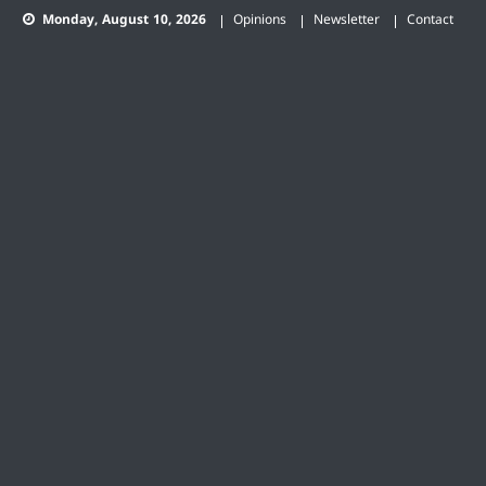
Skip
Monday, August 10, 2026
Opinions
Newsletter
Contact
to
content