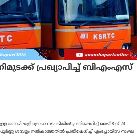
്ക് പ്രഖ്യാപിച്ച് ബിഎംഎസ്
്ള തൊഴിലാളി ദ്രോഹ നടപടിയിൽ പ്രതിഷേധിച്ച് മെയ് 8 ന് 24
്ടും പൂർണ്ണ ശമ്പളം നൽകാത്തതിൽ പ്രതിഷേധിച്ച് എംപ്ലോയീസ് സംഘ്