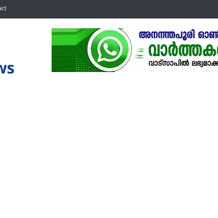
act
ws