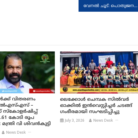
വേനൽ ചൂട്: പൊതുജനങ്ങൾക്കായി സംസ്ഥാന ദുരന്ത നിവാരണ അതോറിറ്റി പുറപ്പെടുവിക്കുന്ന ജാഗ്രത നിർദേശങ്ങൾ
കൾക്ക് വിതരണം
ലെക്കോൾ ചെമ്പക സിൽവർ
എൽഎസ്എസ് –
ഓക്കിൽ ഇൻവെസ്റ്റിച്ചർ ചടങ്ങ്
സ്കോളർഷിപ്പ്
ഗംഭീരമായി സംഘടിപ്പിച്ചു
.61 കോടി രൂപ
July 3, 2026
News Desk
മന്ത്രി വി ശിവൻകുട്ടി
News Desk