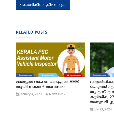
Post
പൊലീസിലെ ക്രിമിനലുകള്‍ക്ക് അഴിഞ്ഞാടാന്‍ അവസരമൊരുക്കുന്നത് സര്‍ക്കാര്‍ തന്നെ
navigation
RELATED POSTS
മോട്ടോർ വാഹന വകുപ്പിൽ AMVI
വിദ്യാർഥി
ആയി ചേരാൻ അവസരം
ചെയ്യാൻ 
യുഎസ്എസ് 
January 4, 2023
News Desk
കുടിശിക 27
അനുവദിച്ചു: 
July 23, 2024