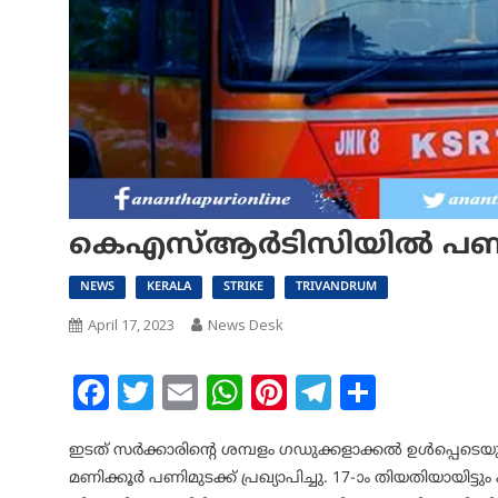
കെഎസ്ആർടിസിയിൽ പണിമുടക
NEWS
KERALA
STRIKE
TRIVANDRUM
April 17, 2023
News Desk
Facebook
Twitter
Email
WhatsApp
Pinterest
Telegram
Share
ഇടത് സർക്കാരിൻ്റെ ശമ്പളം ഗഡുക്കളാക്കൽ ഉൾപ്പെടെയുള
മണിക്കൂർ പണിമുടക്ക് പ്രഖ്യാപിച്ചു. 17-ാം തിയതിയായിട