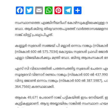
Facebook
Twitter
Email
WhatsApp
Pinterest
Telegram
Share
സംസ്ഥാനത്തെ എഞ്ചിനീയറിംഗ് കോഴ്സുകളിലേക്കുള്ള റാങ്ക് പ
ഡോ. ആർ.ബിന്ദു തിരുവനന്തപുരത്ത് വാർത്താസമ്മേളന
റാങ്ക് ലിസ്റ്റ് പ്രഖ്യാപിച്ചത്.
കണ്ണൂർ സ്വദേശി സഞ്ജയ് പി മല്ലാർ ഒന്നാം റാങ്കും (സ്കോർ 
(സ്കോർ 600 ൽ 575.7034) കോട്ടയം സ്വദേശി ഫ്രഡി ജോർജ
എല്ലാ വിജയികൾക്കും മന്ത്രി ഡോ. ബിന്ദു ആശംസകൾ നേ
എസ് സി വിഭാഗത്തിൽ പത്തനംത്തിട്ട സ്വദേശി ചേതന എസ് 
സൂര്യദേവ് വിനോദ് രണ്ടാം റാങ്കും (സ്കോർ 600 ൽ 437
വിനു ജോൺ ഒന്നാം റാങ്കും (സ്കോർ 600 ൽ 387.5987), 
364.7566) കരസ്ഥമാക്കി.
ആകെ 49,671 പേരാണ് റാങ്ക് പട്ടികയിൽ ഇടം നേടിയത്
കുട്ടികളുമാണ്. ആദ്യ അയ്യായിരം റാങ്കിൽ സംസ്ഥാന ഹയ