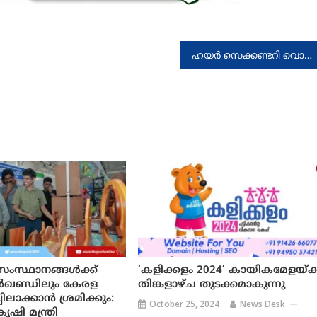
ഹയർ സെക്കണ്ടറി വൊക്കേഷണൽ വിഭാഗം നാഷണൽ സർവീസ് സ്കീം സെൽ സ്കൂൾ ദിനാചരണ കലണ്ടർ ദിനാചരണ
 സംസ്ഥാനങ്ങള്‍ക്ക്
‘കളിക്കളം 2024’ കായികമേളയ്ക്
്‍ഖണ്ഡിലും കേരള
തിങ്കളാഴ്ച തുടക്കമാകുന്നു
ലാക്കാന്‍ ശ്രമിക്കും:
October 25, 2024
News Desk
ൃഷി മന്ത്രി