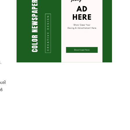
.
േശി
ദൻ