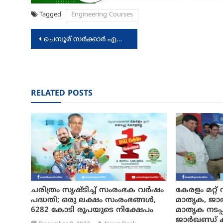
Tagged
Engineering Courses
Post
ചെമ്പൂര് സര്‍ക്കാര്‍ എല്‍.പി സ്‌കൂളിന് പുതിയ ഓഡിറ്റോറിയം
navigation
RELATED POSTS
ചരിത്രം സൃഷ്ടിച്ച്‌ സംരംഭക വര്‍ഷം
കേരളം മറ്റ്
പദ്ധതി; ഒരു ലക്ഷം സംരംഭങ്ങള്‍,
മാതൃക, ജാര
6282 കോടി രൂപയുടെ നിക്ഷേപം
മാതൃക നടപ്പി
ജാര്‍ഖണ്ഡ് ക