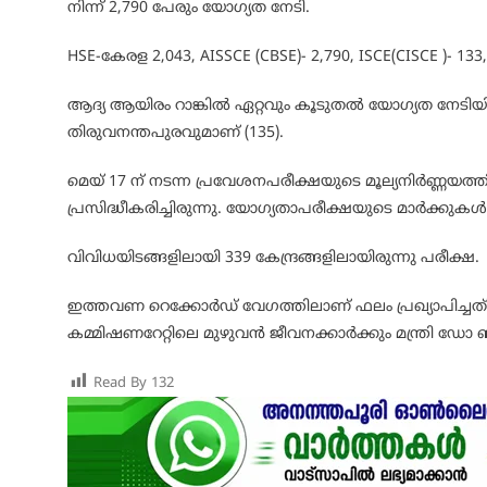
നിന്ന് 2,790 പേരും യോഗ്യത നേടി.
HSE-കേരള 2,043, AISSCE (CBSE)- 2,790, ISCE(CISCE )- 1
ആദ്യ ആയിരം റാങ്കിൽ ഏറ്റവും കൂടുതൽ യോഗ്യത നേടിയിരി
തിരുവനന്തപുരവുമാണ് (135).
മെയ് 17 ന് നടന്ന പ്രവേശനപരീക്ഷയുടെ മൂല്യനിർണ്ണയത
പ്രസിദ്ധീകരിച്ചിരുന്നു. യോഗ്യതാപരീക്ഷയുടെ മാർക്കുകൾ ക
വിവിധയിടങ്ങളിലായി 339 കേന്ദ്രങ്ങളിലായിരുന്നു പരീക്ഷ.
ഇത്തവണ റെക്കോർഡ് വേഗത്തിലാണ് ഫലം പ്രഖ്യാപിച്ചത്.
കമ്മിഷണറേറ്റിലെ മുഴുവൻ ജീവനക്കാർക്കും മന്ത്രി ഡോ ബി
Read By
132